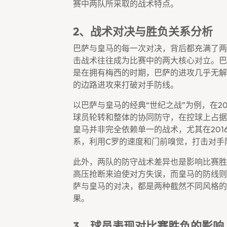
赛中两队所采取的战术特点。
2、战术对决与胜负关系分析
巴萨与皇马的每一次对决，背后都充满了两
击战术往往成为比赛中的两大核心对立。巴
是在拥有梅西的时期，巴萨的进攻几乎无解
的边路进攻来打破对手防线。
以巴萨与皇马的经典“世纪之战”为例，在20
球员轮转和整体的协同防守，在控球上占据优
皇马并非完全依赖单一的战术，尤其在20
系，利用C罗的速度和门前嗅觉，打击对手
此外，两队的防守战术差异也是影响比赛胜
高压抢断来迫使对方失误，而皇马的防线则
萨与皇马的对决，都是两种截然不同风格的
果。
3、球员表现对比赛胜负的影响