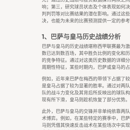
响；第三，研究球员状态及个体表现如何决
判判罚等对比赛结果的潜在影响。通过这些
决，也能为未来的比赛预测提供一定的参考
1、巴萨与皇马历史战绩分析
巴萨与皇马的历史战绩堪称西甲联赛最为激
数已达到数百场，其中胜负比例的变化和历
的竞争特征。通过对这类历史数据的详细分
周期性特征，某些时期内，巴萨或皇马的占
例如，近年来巴萨在梅西的带领下占据了较
是皇马占据了较为显著的胜率。通过对两队
队的战斗力变化及其背后所反映出的球队构
现有所下滑，皇马则趁机恢复了部分优势。
此外，巴萨与皇马的交锋并非单纯依靠两队
术博弈。例如，在某些特定的赛季中，巴萨
马则凭借其快速反击战术在某些场次中实现