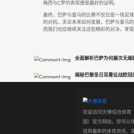
梅西与C罗的表现便是最好的证明。
最终，巴萨与皇马的比赛不仅仅是一场足球
的对抗。无论未来如何发展，巴萨与皇马的
而我们也应继续关注这些精彩的对决，享受
全面解析巴萨为何屡次无缘
揭秘巴黎圣日耳曼征战欧冠
欢迎访问天博·综合体育
国）官方网站，您可以
找到最新的体育资讯、