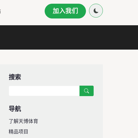
加入我们
站
搜索
导航
了解天博体育
精品项目