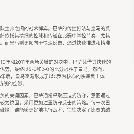
队主帅之间的战术博弈。巴萨的传控打法与皇马的反
萨依托其精细的控球和传递在比赛中掌控节奏，尤其
。而皇马则更倾向于快速反击，通过快速推进和精准
10年和2011年两场关键的对决中，巴萨凭借其快速的
势，最终以5-0和2-0的比分战胜了皇马。然而，
16年后，皇马逐渐形成了以C罗为核心的快速反击体
防线的空隙。
负的关键因素。巴萨通常采取压迫式防守，意图通过
较为稳固，采用更加注重防守反击的策略。每一次巴
碰撞，谁能够更好地执行战术，往往决定了比赛的结