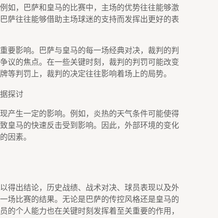
例如，巴萨和皇马的比赛中，主场的优势往往能够激
巴萨往往能够借助主场球迷的支持而发挥出更好的表
重要影响。巴萨与皇马的每一场经典对决，裁判的判
争议的焦点。在一些关键时刻，裁判的判罚可能改变
牌等判罚上，裁判的决定往往影响着场上的局势。
现产生一定的影响。例如，炎热的天气条件可能使得
致皇马的快速反击受到影响。因此，外部环境的变化
的因素。
以得出结论，历史战绩、战术对决、球员表现以及外
一场比赛的结果。无论是巴萨的传控风格还是皇马的
员的个人能力也在关键时刻发挥着至关重要的作用，