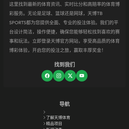
这里找到最新的体育资讯、实时比分和高赔率的体育博
彩服务。无论是足球、篮球还是网球，天博TB
SPORTS都为您提供全面、专业的投注体验。我们的平
台设计简洁，操作便捷，确保您能够轻松找到喜欢的赛
事和玩法。立即登录天博官方网站，享受高品质的体育
博彩体验，开启您的投注之旅，赢取丰厚奖金！
找到我们
导航
了解天博体育
精品项目