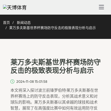
首页
新闻动态
莱万多夫斯基世界杯赛场防守反击的极致表现分析与启示
莱万多夫斯基世界杯赛场防守
反击的极致表现分析与启示
2024-11-08 15:01:58
本文将深入探讨波兰前锋罗伯特·莱万多夫斯基在世
界杯赛场上的防守反击表现，分析其战术意义和对
球队的影响。莱万多夫斯基以其卓越的球技和战术
智慧，展现了在高强度比赛中如何有效运用防守反