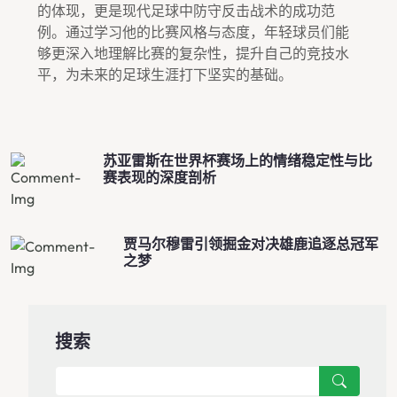
的体现，更是现代足球中防守反击战术的成功范
例。通过学习他的比赛风格与态度，年轻球员们能
够更深入地理解比赛的复杂性，提升自己的竞技水
平，为未来的足球生涯打下坚实的基础。
苏亚雷斯在世界杯赛场上的情绪稳定性与比
赛表现的深度剖析
贾马尔穆雷引领掘金对决雄鹿追逐总冠军
之梦
搜索