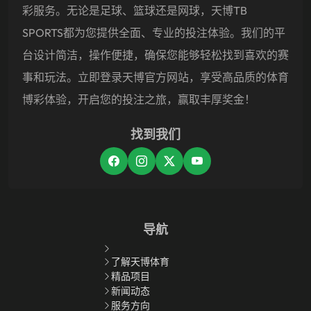
彩服务。无论是足球、篮球还是网球，天博TB
SPORTS都为您提供全面、专业的投注体验。我们的平
台设计简洁，操作便捷，确保您能够轻松找到喜欢的赛
事和玩法。立即登录天博官方网站，享受高品质的体育
博彩体验，开启您的投注之旅，赢取丰厚奖金！
找到我们
导航
了解天博体育
精品项目
新闻动态
服务方向