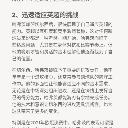
2、迅速适应英超的挑战
哈弗茨加盟切尔西后，很快展现了自己适应英超的
能力。英超以其强度和竞争激烈著称，这对任何新
球员来说都是一种考验。刚开始，哈弗茨面临了一
些适应问题，尤其是在身体对抗和比赛节奏上。但
他的聪明才智和灵活的战术理解使他逐渐找到了自
己的位置。
在切尔西，哈弗茨被赋予了重要的进攻责任，他不
单单是一个进攻核心，还常常参与到球队的防守工
作中。他的多面性让他能够适应不同的战术需求，
无论是在中场深处组织进攻，还是在锋线上发挥自
己的得分能力，哈弗茨都能游刃有余地完成任务。
他的技术和意识让切尔西的进攻更具流畅性，也为
球队带来了更多的变化。
特别是在2021年欧冠决赛中，哈弗茨的表现可谓是