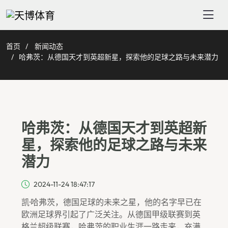
首页
新闻动态
哈弗茨：从德国天才到英超新星，探索他的足球之路与未来潜力
哈弗茨：从德国天才到英超新
星，探索他的足球之路与未来
潜力
2024-11-24 18:47:17
凯·哈弗茨，德国足球的未来之星，他的名字早已在
欧洲足球界引起了广泛关注。从德国甲级联赛到英
格兰超级联赛，哈弗茨的职业生涯一路走来，充满