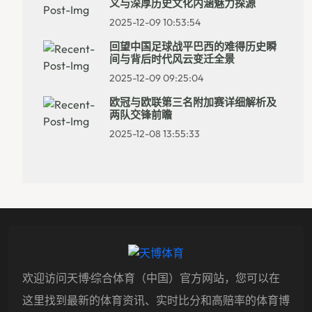
义与深厚历史文化内涵魅力探源
2025-12-09 10:53:54
回望中国足球战平巴西的难得历史瞬
间与背后时代风云变迁全景
2025-12-09 09:25:04
欧冠与欧联第三名附加赛详细解析及
两队交锋前瞻
2025-12-08 13:55:33
欢迎访问天博·综合体育（中国）官方网站，您可以在
这里找到最新的体育资讯、实时比分和高赔率的体育博