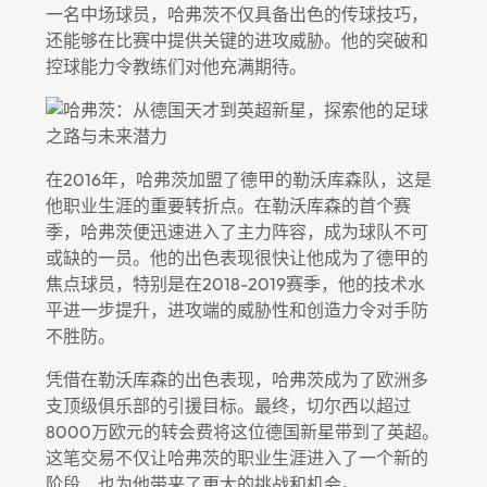
一名中场球员，哈弗茨不仅具备出色的传球技巧，
还能够在比赛中提供关键的进攻威胁。他的突破和
控球能力令教练们对他充满期待。
在2016年，哈弗茨加盟了德甲的勒沃库森队，这是
他职业生涯的重要转折点。在勒沃库森的首个赛
季，哈弗茨便迅速进入了主力阵容，成为球队不可
或缺的一员。他的出色表现很快让他成为了德甲的
焦点球员，特别是在2018-2019赛季，他的技术水
平进一步提升，进攻端的威胁性和创造力令对手防
不胜防。
凭借在勒沃库森的出色表现，哈弗茨成为了欧洲多
支顶级俱乐部的引援目标。最终，切尔西以超过
8000万欧元的转会费将这位德国新星带到了英超。
这笔交易不仅让哈弗茨的职业生涯进入了一个新的
阶段，也为他带来了更大的挑战和机会。