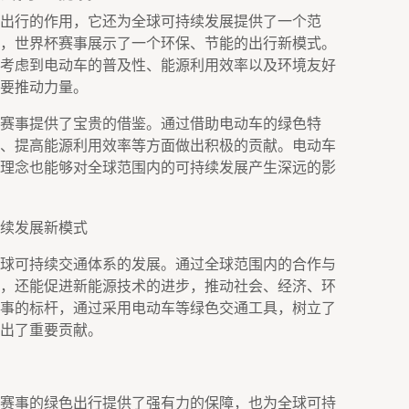
出行的作用，它还为全球可持续发展提供了一个范
，世界杯赛事展示了一个环保、节能的出行新模式。
考虑到电动车的普及性、能源利用效率以及环境友好
要推动力量。
赛事提供了宝贵的借鉴。通过借助电动车的绿色特
、提高能源利用效率等方面做出积极的贡献。电动车
理念也能够对全球范围内的可持续发展产生深远的影
球可持续交通体系的发展。通过全球范围内的合作与
，还能促进新能源技术的进步，推动社会、经济、环
事的标杆，通过采用电动车等绿色交通工具，树立了
出了重要贡献。
赛事的绿色出行提供了强有力的保障，也为全球可持