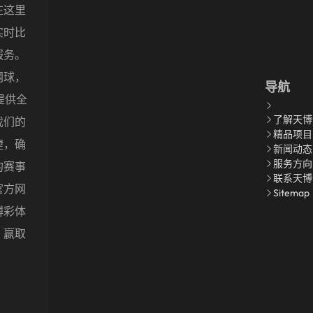
在这里
实时比
服务。
网球，
导航
您提供全
了解天博
我们的
精品项目
捷，确
新闻动态
服务方向
的赛事
联系天博
官方网
Sitemap
博彩体
，赢取