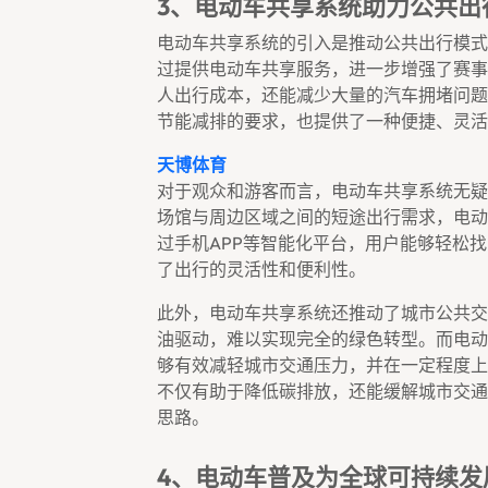
3、电动车共享系统助力公共出
电动车共享系统的引入是推动公共出行模式
过提供电动车共享服务，进一步增强了赛事
人出行成本，还能减少大量的汽车拥堵问题
节能减排的要求，也提供了一种便捷、灵活
天博体育
对于观众和游客而言，电动车共享系统无疑
场馆与周边区域之间的短途出行需求，电动
过手机APP等智能化平台，用户能够轻松
了出行的灵活性和便利性。
此外，电动车共享系统还推动了城市公共交
油驱动，难以实现完全的绿色转型。而电动
够有效减轻城市交通压力，并在一定程度上
不仅有助于降低碳排放，还能缓解城市交通
思路。
4、电动车普及为全球可持续发