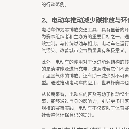
的行动范例。
2、电动车推动减少碳排放与环
电动车作为零排放交通工具，具有显著的环
为赛事组织者和主办方的重要目标之一。通
效控制。与传统燃油车相比，电动车在运行
气污染、改善城市空气质量具有积极意义。
此外，电动车的使用对于促进能源结构的转
的是清洁能源进行充电，这意味着它们不会
了温室气体的排放，还有助于减少对不可再
型。通过推动电动车的应用，世界杯赛事也
从长期来看，电动车的普及有助于推动整个
事，能够通过自身的影响力，引导更多国家
规模的赛事实践，电动车不仅仅限于体育赛
社会整体环保意识的提升。