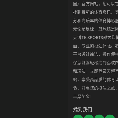
国）官方网站，您可以
找到最新的体育资讯、
分和高赔率的体育博彩
无论是足球、篮球还是
天博TB SPORTS都为
面、专业的投注体验。
平台设计简洁，操作便
保您能够轻松找到喜欢
和玩法。立即登录天博
站，享受高品质的体育
验，开启您的投注之旅
丰厚奖金！
找到我们