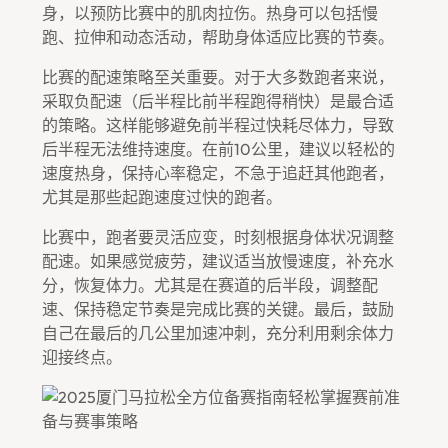
身，以预防比赛中的肌肉拉伤。热身可以包括慢
跑、拉伸和动态活动，帮助身体适应比赛的节奏。
比赛的配速策略至关重要。对于大多数跑者来说，
采取负配速（后半程比前半程跑得稍快）是最合适
的策略。这样能够避免前半程过快耗尽体力，导致
后半程无法维持速度。在前10公里，建议以轻松的
速度热身，保持心率稳定，不急于追赶其他跑者，
尤其是那些起跑速度过快的跑者。
比赛中，跑者要灵活应变，时刻根据身体状况调整
配速。如果感觉疲劳，建议适当放慢速度，补充水
分，恢复体力。尤其是在赛道的后半段，调整配
速、保持稳定节奏是完成比赛的关键。最后，鼓励
自己在最后的几公里加速冲刺，充分利用剩余体力
迎接终点。