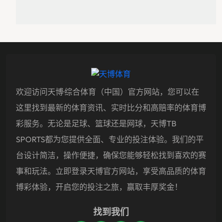
欢迎访问天博·综合体育（中国）官方网站，您可以在
这里找到最新的体育资讯、实时比分和高赔率的体育博
彩服务。无论是足球、篮球还是网球，天博TB
SPORTS都为您提供全面、专业的投注体验。我们的平
台设计简洁，操作便捷，确保您能够轻松找到喜欢的赛
事和玩法。立即登录天博官方网站，享受高品质的体育
博彩体验，开启您的投注之旅，赢取丰厚奖金！
找到我们