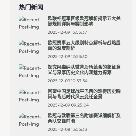
热门新闻
欧联杯冠军晋级欧冠解析揭示五大关
键规则详解与赛制影响
2025-12-09 13:53:37
欧冠赛事五大级别特点解析与战略层
面的深度剖析
2025-12-09 12:23:30
探究阿森纳队徽背后所蕴含的象征意
义与深厚历史文化内涵魅力探源
2025-12-09 10:53:54
回望中国足球战平巴西的难得历史瞬
间与背后时代风云变迁全景
2025-12-09 09:25:04
欧冠与欧联第三名附加赛详细解析及
两队交锋前瞻
2025-12-08 13:55:33