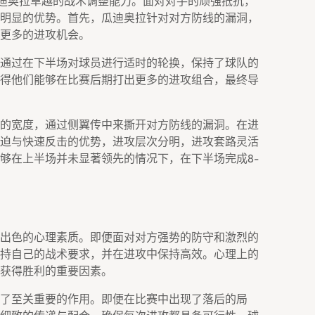
瓜迪奥拉卓越的战术调整能力。面对对手的顽强抵抗，
明显的优势。首先，瓜迪奥拉针对对方防线的漏洞，
更多的进攻机会。
通过在下半场对球员进行适时的轮换，保持了球队的
得他们能够在比赛后期打出更多的进攻组合，最终导
的宽度，通过侧翼传中来撕开对方防线的漏洞。在进
迫与快速反击的优势，进攻层次分明，进攻套路灵活
够在上半场并未显著领先的情况下，在下半场完成8-
出色的心理素质。即便面对对方强势的防守和激烈的
持自己的战术要求，并在进攻中保持高效。心理上的
获得胜利的重要因素。
了至关重要的作用。即便在比赛中出现了落后的局