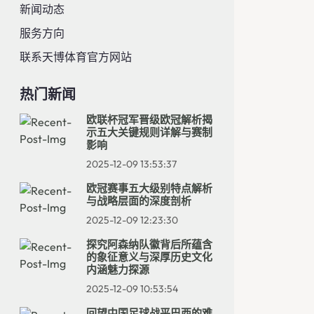
新闻动态
服务方向
联系天博体育官方网站
热门新闻
欧联杯冠军晋级欧冠解析揭
示五大关键规则详解与赛制
影响
2025-12-09 13:53:37
欧冠赛事五大级别特点解析
与战略层面的深度剖析
2025-12-09 12:23:30
探究阿森纳队徽背后所蕴含
的象征意义与深厚历史文化
内涵魅力探源
2025-12-09 10:53:54
回望中国足球战平巴西的难