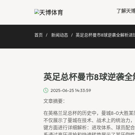
了解天
首页
新闻动态
英足总杯曼市8球逆袭全解析进
英足总杯曼市8球逆袭全
2025-06-25 14:33:59
文章摘要：
在英格兰足总杯的历史中，曼城8-0大胜
不仅展示了曼城在技术、战术上的统治力，
键方面进行详细解析：进攻体系、球员配合
系通过高压逼抢和快速转换展示了其压倒性