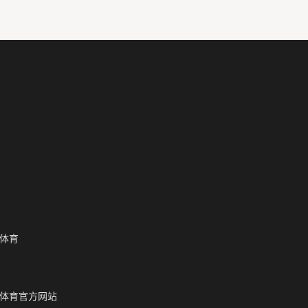
体育
体育官方网站