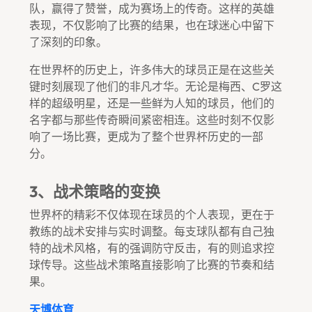
队，赢得了赞誉，成为赛场上的传奇。这样的英雄
表现，不仅影响了比赛的结果，也在球迷心中留下
了深刻的印象。
在世界杯的历史上，许多伟大的球员正是在这些关
键时刻展现了他们的非凡才华。无论是梅西、C罗这
样的超级明星，还是一些鲜为人知的球员，他们的
名字都与那些传奇瞬间紧密相连。这些时刻不仅影
响了一场比赛，更成为了整个世界杯历史的一部
分。
3、战术策略的变换
世界杯的精彩不仅体现在球员的个人表现，更在于
教练的战术安排与实时调整。每支球队都有自己独
特的战术风格，有的强调防守反击，有的则追求控
球传导。这些战术策略直接影响了比赛的节奏和结
果。
天博体育