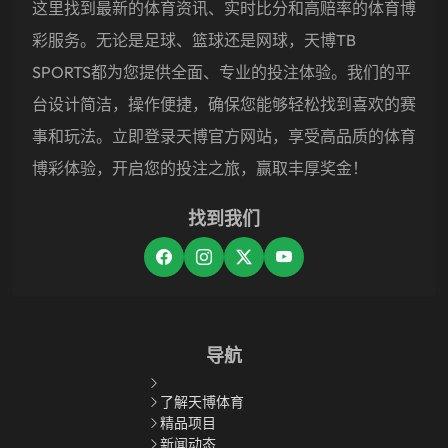
这里找到最新的体育资讯、实时比分和高赔率的体育博
彩服务。无论是足球、篮球还是网球，天博TB
SPORTS都为您提供全面、专业的投注体验。我们的平
台设计简洁，操作便捷，确保您能够轻松找到喜欢的赛
事和玩法。立即登录天博官方网站，享受高品质的体育
博彩体验，开启您的投注之旅，赢取丰厚奖金！
找到我们
导航
了解天博体育
精品项目
新闻动态