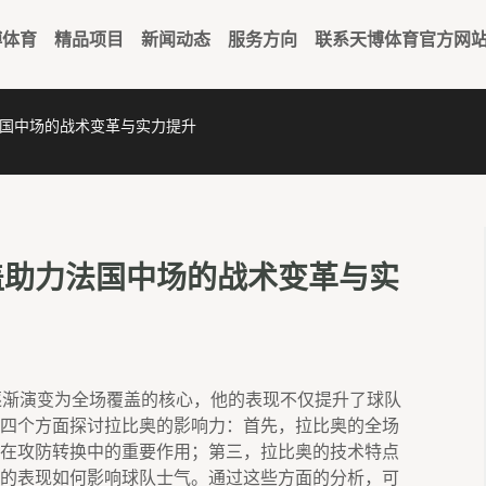
博体育
精品项目
新闻动态
服务方向
联系天博体育官方网
国中场的战术变革与实力提升
盖助力法国中场的战术变革与实
逐渐演变为全场覆盖的核心，他的表现不仅提升了球队
四个方面探讨拉比奥的影响力：首先，拉比奥的全场
在攻防转换中的重要作用；第三，拉比奥的技术特点
的表现如何影响球队士气。通过这些方面的分析，可