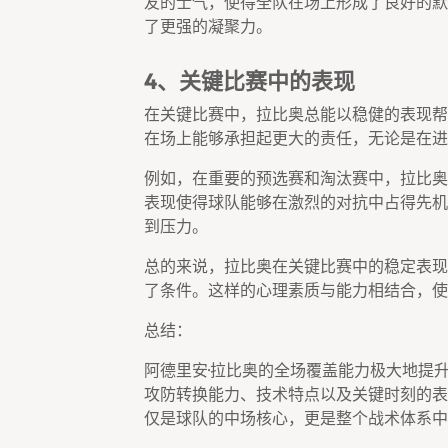
友的士气，使得全队在场上形成了良好的默
了更强的凝聚力。
4、关键比赛中的表现
在关键比赛中，拉比奥总能以稳健的表现帮
在场上能够承担起更大的责任，无论是在进
例如，在重要的预选赛和淘汰赛中，拉比奥
表现使得球队能够在激烈的对抗中占得先机
到压力。
总的来说，拉比奥在关键比赛中的稳定表现
了条件。这样的心理素质与能力相结合，使
总结：
阿德里安·拉比奥的全场覆盖能力极大地提
攻防转换能力、技术特点以及关键时刻的表
仅是球队的中场核心，更是整个战术体系中