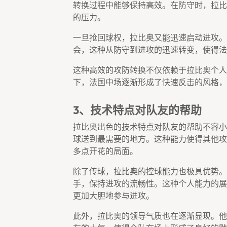
转换过程中能够保持高效。在防守时，拉比
的压力。
一旦抢回球权，拉比奥又能迅速启动进攻。
会，这种从防守到进攻的迅速转变，使得法
这种高效的攻防转换不仅依赖于拉比奥个人
下，法国中场逐渐形成了快速反击的风格，
3、技术特点对队友的帮助
拉比奥出色的技术特点对队友的帮助不容小
球送到最需要的地方。这种能力使得其他攻
多点开花的局面。
除了传球，拉比奥的控球能力也极具优势。
手，保持进攻的流畅性。这种个人能力的展
更加大胆地参与进攻。
此外，拉比奥的领导气质也在逐渐显现。他