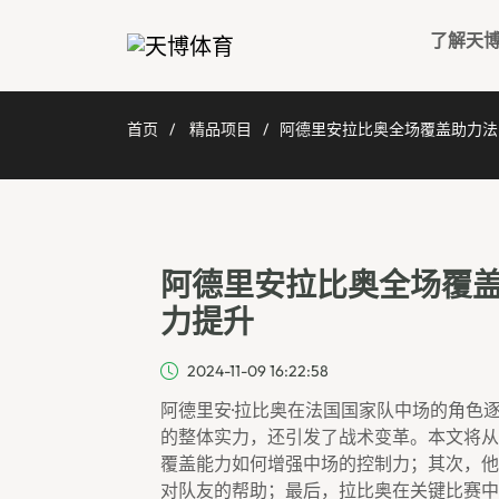
了解天
首页
精品项目
阿德里安拉比奥全场覆盖助力法
阿德里安拉比奥全场覆
力提升
2024-11-09 16:22:58
阿德里安·拉比奥在法国国家队中场的角色
的整体实力，还引发了战术变革。本文将从
覆盖能力如何增强中场的控制力；其次，他
对队友的帮助；最后，拉比奥在关键比赛中