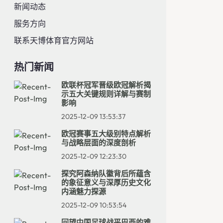
新闻动态
服务方向
联系天博体育官方网站
热门新闻
欧联杯冠军晋级欧冠解析揭
示五大关键规则详解与赛制
影响
2025-12-09 13:53:37
欧冠赛事五大级别特点解析
与战略层面的深度剖析
2025-12-09 12:23:30
探究阿森纳队徽背后所蕴含
的象征意义与深厚历史文化
内涵魅力探源
2025-12-09 10:53:54
回望中国足球战平巴西的难