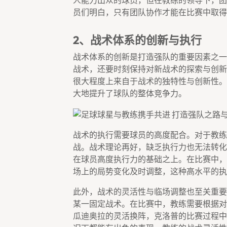
人能力出众的球员，但在教练的领导下，团
员们明白，只有团队协作才能在比赛中取得
2、战术体系的创新与执行
战术体系的创新是打造强队的重要因素之一
战术，还要时刻保持对新战术的探索与创新
很大程度上来自于战术的独特性与创新性。
大地提升了球队的整体竞争力。
战术的执行需要球员的高度配合。对于教练
战。战术理论再好，缺乏执行力也无法转化
在球员高度执行力的基础之上。在比赛中，
场上的局势变化及时调整，这种高水平的执
此外，战术的灵活性与临场调整也至关重要
某一固定战术。在比赛中，教练需要根据对
瓜迪奥拉的灵活换阵，克洛普的比赛过程中