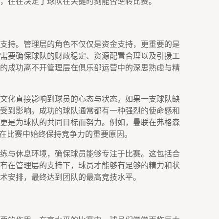
，往往决定了球队在关键时刻能否逆转比赛。
支持。管理层的角色不仅仅是资金支持，更重要的是
需要确保球队的财政稳定、资源配置合理以及引援工
的成功离不开管理层在俱乐部运营中的深思熟虑与精
文化直接影响到球员的心态与状态。如果一支球队缺
受到影响。成功的球队通常都有一种强烈的使命感和
更是为球队的共同目标而努力。例如，曼联在弗格森
够在比赛中始终保持竞争力的重要原因。
练与休息环境，确保球员能够专注于比赛。这包括合
有在管理层的支持下，球员才能够有足够的精力和状
术安排，最终达到团队的最高竞技水平。