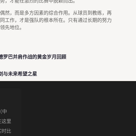
势，才能在激烈的比赛中脱颖而出。
偶然，而是多方因素的综合作用。从球员到教练，再
同工作，才是强队的根本所在。只有通过长期的努力
领先地位。
德罗巴并肩作战的黄金岁月回顾
剑与未来希望之星
（中
在这里
实时比