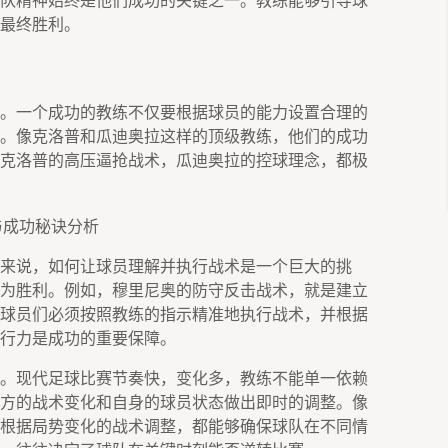
队精神始终是他们成功的关键之一。教练能够引导球
最终胜利。
。一个成功的教练不仅要根据球员的能力设置合理的
。像克洛普和瓜迪奥拉这样的顶级教练，他们的成功
克洛普的高压逼抢战术，瓜迪奥拉的控球理念，都极
来说，如何让球员理解并执行战术是一个巨大的挑
为胜利。例如，穆里尼奥的防守反击战术，就是建立
球员们必须按照教练的指示精准地执行战术，并根据
行力是成功的重要保障。
。现代足球比赛节奏快，变化多，教练不能单一依赖
方的战术变化和自身的球员状态做出即时的调整。像
根据局势变化的战术调整，都能够确保球队在不同情