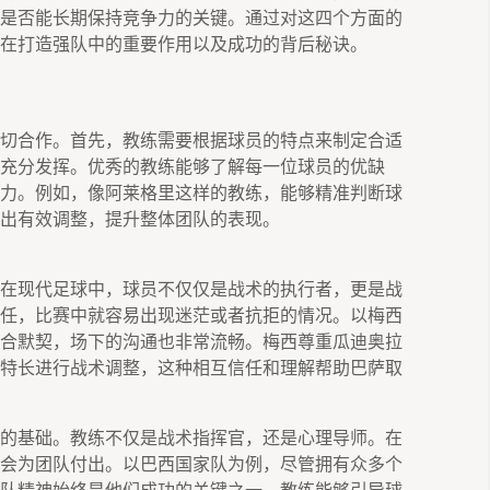
是否能长期保持竞争力的关键。通过对这四个方面的
在打造强队中的重要作用以及成功的背后秘诀。
切合作。首先，教练需要根据球员的特点来制定合适
充分发挥。优秀的教练能够了解每一位球员的优缺
力。例如，像阿莱格里这样的教练，能够精准判断球
出有效调整，提升整体团队的表现。
在现代足球中，球员不仅仅是战术的执行者，更是战
任，比赛中就容易出现迷茫或者抗拒的情况。以梅西
合默契，场下的沟通也非常流畅。梅西尊重瓜迪奥拉
特长进行战术调整，这种相互信任和理解帮助巴萨取
的基础。教练不仅是战术指挥官，还是心理导师。在
会为团队付出。以巴西国家队为例，尽管拥有众多个