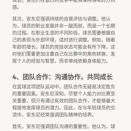
规划，使他们在激烈的竞争中能够保持清晰的方向
感。
其次，安东尼强调持续的自我评估与调整。他认
为，球员的职业发展并非一蹴而就，而是一个长期
的过程。在职业生涯的不同阶段，球员需要根据自
己的表现与外部环境，适时进行调整。例如，随着
年龄的增长，球员的竞技状态可能会有所下降，这
时他们需要更加注重自己在比赛中的角色转换，发
挥个人的经验与智慧，而非单纯依赖身体能力。
4、团队合作：沟通协作，共同成长
在篮球这项团队运动中，团队合作无疑是决定胜负
的重要因素。安东尼深知，尽管个人能力对比赛至
关重要，但只有通过有效的团队合作，才能够最大
程度地发挥球员的潜力。因此，在与年轻球员的交
流中，安东尼经常强调团队精神的培养。
首先，安东尼强调团队沟通的重要性。他认为，球