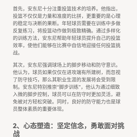
首先，安东尼十分注重投篮技术的培养。他指出，
投篮不仅仅是力量和准度的比拼，更重要的是心理
的稳定与决断的果断。年轻球员需要在训练中多做
反复练习，将投篮动作做到极致精确。通过多样化
的训练方法，安东尼帮助年轻球员提升自己的投篮
效率，使他们能够在比赛中自信地迎接任何投篮挑
战。
其次，安东尼强调球场上的脚步移动和防守意识。
他认为，球员如果仅仅在进攻端有所建树，而忽视
了防守技巧，那么其职业生涯的发展将会受到限
制。安东尼特别推崇“脚步训练”，他认为通过细致
入微的脚步控制，球员可以在防守时更加灵活，避
免被对方轻松突破。同时，良好的防守能力也是球
员整体素质的重要体现。
2、心态塑造：坚定信念，勇敢面对挑
战