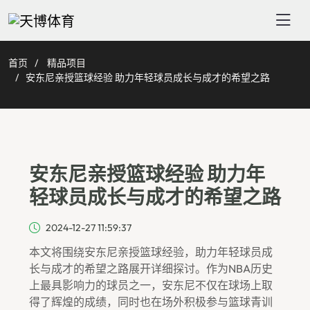
首页
精品项目
安东尼亲授篮球经验 助力年轻球员成长与成才的希望之路
安东尼亲授篮球经验 助力年
轻球员成长与成才的希望之路
2024-12-27 11:59:37
本文将围绕安东尼亲授篮球经验，助力年轻球员成
长与成才的希望之路展开详细探讨。作为NBA历史
上最具影响力的球员之一，安东尼不仅在球场上取
得了辉煌的成绩，同时也在场外积极参与篮球青训