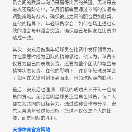
员之间的默契与沟通是赢得比赛的关键。无论是在
进攻还是防守中，球员们都需要通过不断的沟通来
调整策略与战术，确保彼此之间的配合更加默契。
在他的指导下，年轻球员学会了如何在场上通过有
效的语言与非语言交流，确保自己与队友在比赛中
达成一致。
其次，安东尼鼓励年轻球员在比赛中发挥领导力，
并在需要时成为团队的精神领袖。他认为，球员不
仅要为自己的表现负责，还要为整个团队的氛围与
精神状态负责。在他的影响下，许多年轻球员学会
了如何在关键时刻挺身而出，带领球队走向胜利。
最后，安东尼也强调，球队的成功离不开每一位成
员的贡献。无论是明星球员还是角色球员，每个人
都在为共同的目标努力。通过这种合作与分享，安
东尼帮助年轻球员理解了篮球不仅仅是个人的比
赛，而是团队的胜利。
天博体育官方网站