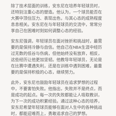
除了技术层面的训练，安东尼在培养年轻球员时，
还特别注重心态的塑造。他认为，一个球员能否在
大赛中顶住压力、表现出色，与其心态的成熟程度
息息相关。安东尼在与年轻球员的交流中，常常分
享自己在困难时刻如何调整心态的经验。
安东尼强调，年轻球员在面对挫折和挑战时，最需
要的是保持冷静与自信。他自己在NBA生涯中经历
过无数的低谷与伤病，但他始终没有放弃，相反，
这些经历让他更加坚韧。他教导年轻球员，无论是
在比赛中遭遇失利，还是在训练中遇到困难，最重
要的是保持积极的心态，继续努力。
此外，安东尼也鼓励年轻球员在追求梦想的过程
中，不要害怕失败。他指出，失败并不是终点，而
是成功的起点。每一次的失败都能让人吸取教训，
为下一次的成功积累经验。通过这种心态的培养，
安东尼希望年轻球员能够在面对人生中的各种挑战
时，都能迎难而上，勇敢追求自己的梦想。