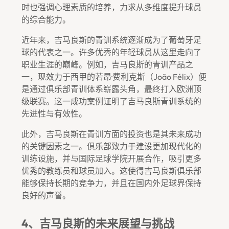
时也强调心理素质的培养，力求从多维度提升球员
的综合能力。
近年来，吉马良斯的青训系统逐渐成为了葡萄牙足
球的代表之一。许多优秀的年轻球员从这里走向了
职业生涯的巅峰。例如，吉马良斯的青训产品之
一，现效力于西甲的若昂·费利克斯（João Félix）便
是通过俱乐部青训体系崭露头角，最终打入欧洲顶
级联赛。这一成功案例证明了吉马良斯青训系统的
先进性与有效性。
此外，吉马良斯在青训方面的投资也是其未来成功
的关键因素之一。俱乐部致力于建设更加现代化的
训练设施，并与国际足球学院开展合作，吸引更多
优秀的教练员和球员加入。这使得吉马良斯俱乐部
能够保持长期的竞争力，并且在国内外足球界保持
良好的声誉。
4、吉马良斯的未来展望与挑战