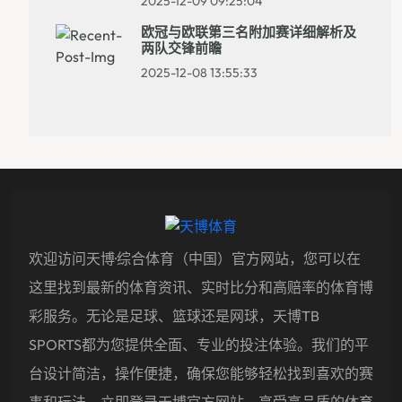
2025-12-09 09:25:04
欧冠与欧联第三名附加赛详细解析及
两队交锋前瞻
2025-12-08 13:55:33
欢迎访问天博·综合体育（中国）官方网站，您可以在
这里找到最新的体育资讯、实时比分和高赔率的体育博
彩服务。无论是足球、篮球还是网球，天博TB
SPORTS都为您提供全面、专业的投注体验。我们的平
台设计简洁，操作便捷，确保您能够轻松找到喜欢的赛