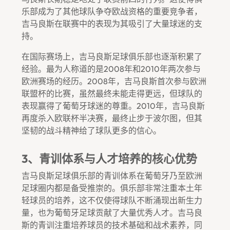
乐部成为了其他球队争夺欧战资格的重要竞争者，
吉马良斯在联赛中的表现为其吸引了大量球迷的支
持。
在国际赛场上，吉马良斯足球俱乐部也逐渐积累了
经验。最为人称道的是2008年和2010年两次参与
欧洲赛场的经历。2008年，吉马良斯首次参与欧洲
联盟杯的比赛，虽然最终未能走得更远，但球队的
表现赢得了葡萄牙球迷的尊重。2010年，吉马良斯
再度杀入欧联杯半决赛，最终止步于波尔图，但其
坚韧的战斗精神给了球队更多的信心。
3、青训体系与人才培养的核心优势
吉马良斯足球俱乐部的青训体系在葡萄牙乃至欧洲
足球圈内都是备受推崇的。俱乐部非常注重本土年
轻球员的培养，这不仅使得球队不断涌现出新生力
量，也为葡萄牙足球贡献了大量优秀人才。吉马良
斯的青训注重培养球员的技术基础和战术素养，同