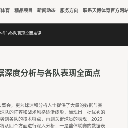
博体育
精品项目
新闻动态
服务方向
联系天博体育官方网
分析与各队表现全面点评
数据深度分析与各队表现全面点
一次盛会，更为球迷和分析人士提供了大量的数据与赛
球队的阵容和战术风格逐渐成形，涌现出一批优秀的
势到各队的技术特点，再到关键球员的表现，2023
将从四个方面进行深入分析：一是整体联赛的数据表