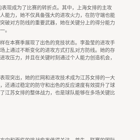
员的表现成为了比赛的转折点。其中，上海女排的主攻
人能力，她不仅具备强大的进攻火力，在防守端也能
突破对方防线的重要武器，她在关键分上的得分能力
一。
样在本赛季展现了出色的竞技状态。李盈莹的进攻手
场上通过不断变化的进攻方式打乱对方防线。她的存
进攻压力，并且在关键时刻通过个人能力创造机会，
表现突出，她的拦网和进攻技术成为江苏女排的一大
，还通过稳定的防守和出色的反应速度有效提升了球
了江苏女排的整体战力，也是球队能够在多场关键比