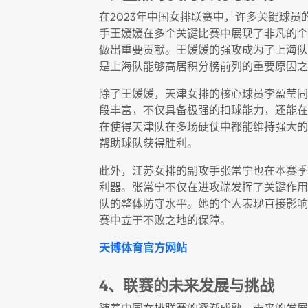
在2023年中国女排联赛中，许多关键球
手王媛媛在多个关键比赛中展现了非凡的个
做出重要贡献。王媛媛的强攻成为了上海队
是上海队能够高居积分榜前列的重要原因之
除了王媛媛，天津女排的核心球员李盈莹同
段丰富，不仅具备极强的扣球能力，还能在
在使得天津队在多场硬仗中都能维持强大的
帮助球队获得胜利。
此外，江苏女排的副攻手张常宁也在本赛季
利器。张常宁不仅在进攻端发挥了关键作用
队的整体防守水平。她的个人表现直接影响
赛中立于不败之地的保障。
天博体育官方网站
4、联赛的未来发展与挑战