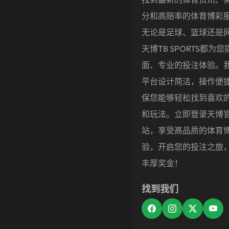
分和高赔率的体育博彩
无论是足球、篮球还是
天博TB SPORTS都为
面、专业的投注体验。
平台设计简洁，操作便
保您能够轻松找到喜欢
和玩法。立即登录天博
站，享受高品质的体育
验，开启您的投注之旅
丰厚奖金！
找到我们