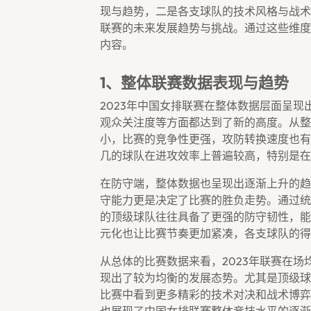
现与趋势，二是各支球队的技术风格与战术
联赛的未来发展趋势与挑战。通过这些维度
内容。
1、整体联赛数据表现与趋势
2023年中国女排联赛在整体数据层面呈
观众关注度等方面都达到了新的高度。从整
小，比赛的竞争性更强，攻防转换速度也有
几的球队在进攻效率上普遍较高，特别是在
在防守端，整体数据也呈现出逐渐上升的趋
守能力更是决定了比赛的胜负走势。通过统
的顶级球队往往具备了更强的防守韧性，能
元化也让比赛节奏更加紧凑，各支球队的得
从总体的比赛数据来看，2023年联赛在
现出了较为均衡的发展态势。尤其是顶级球
比赛中看到更多精彩的技术对决和战术博弈