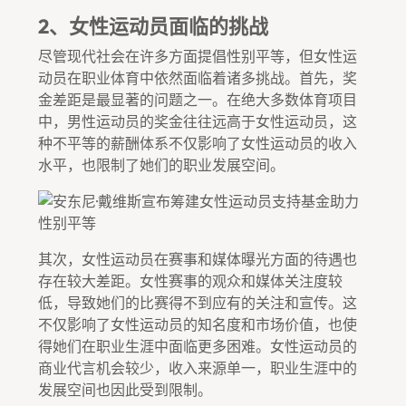
2、女性运动员面临的挑战
尽管现代社会在许多方面提倡性别平等，但女性运
动员在职业体育中依然面临着诸多挑战。首先，奖
金差距是最显著的问题之一。在绝大多数体育项目
中，男性运动员的奖金往往远高于女性运动员，这
种不平等的薪酬体系不仅影响了女性运动员的收入
水平，也限制了她们的职业发展空间。
其次，女性运动员在赛事和媒体曝光方面的待遇也
存在较大差距。女性赛事的观众和媒体关注度较
低，导致她们的比赛得不到应有的关注和宣传。这
不仅影响了女性运动员的知名度和市场价值，也使
得她们在职业生涯中面临更多困难。女性运动员的
商业代言机会较少，收入来源单一，职业生涯中的
发展空间也因此受到限制。