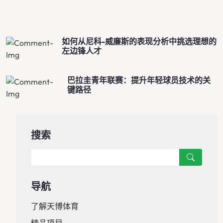
如何从尼科-威廉斯的表现分析中挑选理想的
左边锋人才
巴拉圭青年联赛：提升年轻球员技术的关
键路径
搜索
导航
了解天博体育