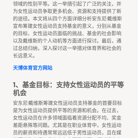
领域的性别平等。这一举措引起了广泛的关注，并
为女性运动员争取更多机会、资源和支持提供了新
的途径。本文将从四个方面详细分析安东尼·戴维斯
宣布筹建女性运动员支持基金的意义，分别从基金
的目标、女性运动员面临的挑战、基金的社会影响
以及戴维斯的个人动机等方面进行探讨。最后，通
过总结归纳，深入探讨这一举措对体育界和社会的
长远意义。
天博体育官方网站
1、基金目标：支持女性运动员的平等
机会
安东尼·戴维斯筹建女性运动员支持基金的首要目标
是为女性运动员提供平等的资源和机会。在过去，
女性运动员在许多领域面临着资源分配不均、奖金
差距悬殊等问题。尤其是在职业体育中，女性运动
员的薪资和待遇常常远远低于男性运动员，且在媒