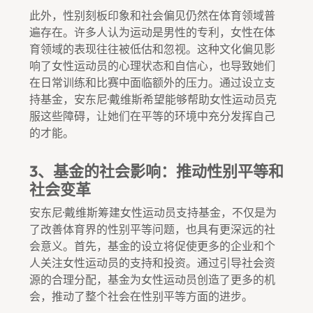
此外，性别刻板印象和社会偏见仍然在体育领域普
遍存在。许多人认为运动是男性的专利，女性在体
育领域的表现往往被低估和忽视。这种文化偏见影
响了女性运动员的心理状态和自信心，也导致她们
在日常训练和比赛中面临额外的压力。通过设立支
持基金，安东尼·戴维斯希望能够帮助女性运动员克
服这些障碍，让她们在平等的环境中充分发挥自己
的才能。
3、基金的社会影响：推动性别平等和
社会变革
安东尼·戴维斯筹建女性运动员支持基金，不仅是为
了改善体育界的性别平等问题，也具有更深远的社
会意义。首先，基金的设立将促使更多的企业和个
人关注女性运动员的支持和投资。通过引导社会资
源的合理分配，基金为女性运动员创造了更多的机
会，推动了整个社会在性别平等方面的进步。