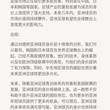
足球市场正在吸引更多投资者，特别是在中国、日
本和韩国等国家，足球产业的蓬勃发展为球员的身
价上涨提供了强大支持。未来几年内，亚洲球员的
市场价值将持续攀升，亚洲足球有望在全球舞台上
发挥更大的影响力。
总结：
通过对德转亚洲球员身价前十榜单的分析，我们可
以看到，韩国和日本球员在世界足球舞台上的崛
起，已经不再是偶然现象。他们的技术、身体素质
以及在欧洲顶级联赛中的表现，为他们的身价提供
了有力保障。同时，中东地区球员的崛起也预示着
未来亚洲足球将更加多元化。
未来，随着亚洲足球青训体系的完善和各国联赛的
发展，亚洲球员的身价将继续上涨。这一趋势不仅
有助于提升亚洲足球的国际地位，也为更多的亚洲
年轻球员提供了更多的机会。可以预见，亚洲足球
的未来将充满无限可能，亚洲球员的身价也将持续