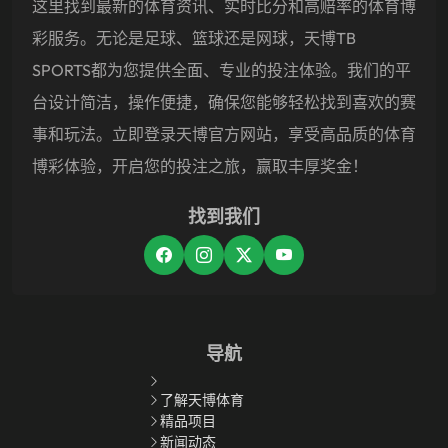
这里找到最新的体育资讯、实时比分和高赔率的体育博
彩服务。无论是足球、篮球还是网球，天博TB
SPORTS都为您提供全面、专业的投注体验。我们的平
台设计简洁，操作便捷，确保您能够轻松找到喜欢的赛
事和玩法。立即登录天博官方网站，享受高品质的体育
博彩体验，开启您的投注之旅，赢取丰厚奖金！
找到我们
导航
了解天博体育
精品项目
新闻动态