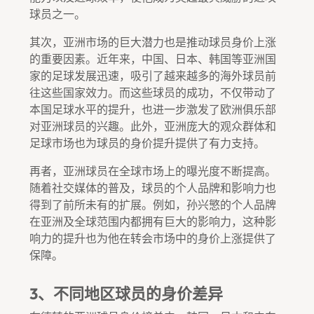
球员之一。
其次，亚洲市场的巨大潜力也是推动球员身价上涨
的重要因素。近年来，中国、日本、韩国等亚洲国
家的足球发展迅速，吸引了越来越多的海外球员前
往这些国家效力。而这些球员的成功，不仅带动了
本国足球水平的提升，也进一步激发了欧洲俱乐部
对亚洲球员的兴趣。此外，亚洲庞大的观众群体和
足球市场也为球员的身价提升提供了有力支持。
再者，亚洲球员在全球市场上的曝光度不断提高。
随着社交媒体的普及，球员的个人品牌和影响力也
得到了前所未有的扩展。例如，孙兴慜的个人品牌
在亚洲及全球范围内都拥有巨大的影响力，这种影
响力的提升也为他在转会市场中的身价上涨提供了
保障。
3、不同地区球员的身价差异