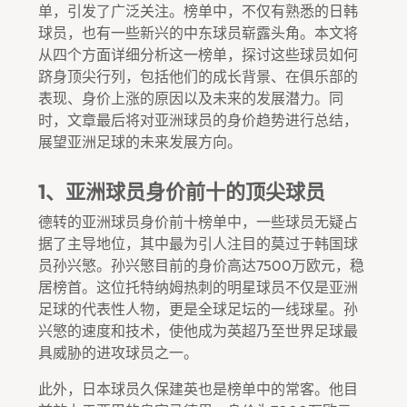
单，引发了广泛关注。榜单中，不仅有熟悉的日韩
球员，也有一些新兴的中东球员崭露头角。本文将
从四个方面详细分析这一榜单，探讨这些球员如何
跻身顶尖行列，包括他们的成长背景、在俱乐部的
表现、身价上涨的原因以及未来的发展潜力。同
时，文章最后将对亚洲球员的身价趋势进行总结，
展望亚洲足球的未来发展方向。
1、亚洲球员身价前十的顶尖球员
德转的亚洲球员身价前十榜单中，一些球员无疑占
据了主导地位，其中最为引人注目的莫过于韩国球
员孙兴慜。孙兴慜目前的身价高达7500万欧元，稳
居榜首。这位托特纳姆热刺的明星球员不仅是亚洲
足球的代表性人物，更是全球足坛的一线球星。孙
兴慜的速度和技术，使他成为英超乃至世界足球最
具威胁的进攻球员之一。
此外，日本球员久保建英也是榜单中的常客。他目