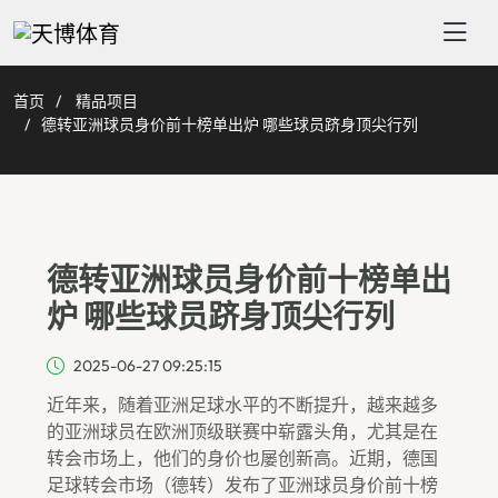
首页
精品项目
德转亚洲球员身价前十榜单出炉 哪些球员跻身顶尖行列
德转亚洲球员身价前十榜单出
炉 哪些球员跻身顶尖行列
2025-06-27 09:25:15
近年来，随着亚洲足球水平的不断提升，越来越多
的亚洲球员在欧洲顶级联赛中崭露头角，尤其是在
转会市场上，他们的身价也屡创新高。近期，德国
足球转会市场（德转）发布了亚洲球员身价前十榜