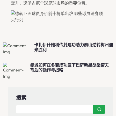
攀升，逐渐占据全球足球市场的重要位置。
卡扎伊什维利传射建功助力泰山逆转梅州迎
来胜利
曼城如何在冬窗成功签下巴萨新星胡桑诺夫
背后的操作与战略
搜索