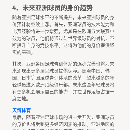
4、未来亚洲球员的身价趋势
随着亚洲足球水平的不断提升，未来亚洲球员的身
价预计将继续上涨。首先，亚洲球员的技术能力和
比赛经验将进一步增强，尤其是在欧洲五大联赛中
效力的球员，他们将通过与世界级球员的对抗，不
断提升自身的竞技水平。这将为他们的身价提供坚
实的基础。
其次，亚洲各国足球青训体系的逐步完善也将为未
来涌现出更多顶尖球员提供保障。随着中国、韩
国、日本等国足球青训体系的改革，越来越多的年
轻球员进入欧洲顶级俱乐部。未来这些年轻球员将
有更多机会展示自己的能力，并在世界足坛占据一
席之地。
天博体育
最后，随着亚洲足球市场的进一步开发，亚洲球员
的身价也将受到更多经济因素的推动。亚洲地区的