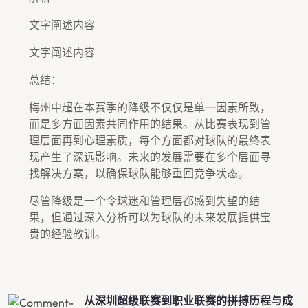
文字阐述内容
文字阐述内容
总结：
梅州中超在本赛季的降级不仅仅是单一因素所致，
而是多方面因素共同作用的结果。从比赛表现到管
理层面再到心理素质，每个方面都对球队的最终表
现产生了深远影响。未来的发展需要在多个层面寻
找解决方案，以确保球队能够重回竞争状态。
尽管降级是一个令球迷和管理层都感到失望的结
果，但通过深入分析可以为球队的未来发展提供宝
贵的经验教训。
从深圳超级联赛到职业联赛的拼搏历程与成