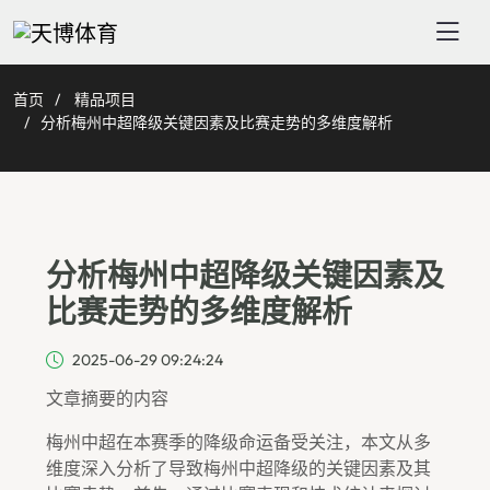
首页
精品项目
分析梅州中超降级关键因素及比赛走势的多维度解析
分析梅州中超降级关键因素及
比赛走势的多维度解析
2025-06-29 09:24:24
文章摘要的内容
梅州中超在本赛季的降级命运备受关注，本文从多
维度深入分析了导致梅州中超降级的关键因素及其