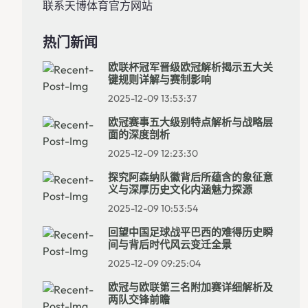
联系天博体育官方网站
热门新闻
欧联杯冠军晋级欧冠解析揭示五大关
键规则详解与赛制影响
2025-12-09 13:53:37
欧冠赛事五大级别特点解析与战略层
面的深度剖析
2025-12-09 12:23:30
探究阿森纳队徽背后所蕴含的象征意
义与深厚历史文化内涵魅力探源
2025-12-09 10:53:54
回望中国足球战平巴西的难得历史瞬
间与背后时代风云变迁全景
2025-12-09 09:25:04
欧冠与欧联第三名附加赛详细解析及
两队交锋前瞻