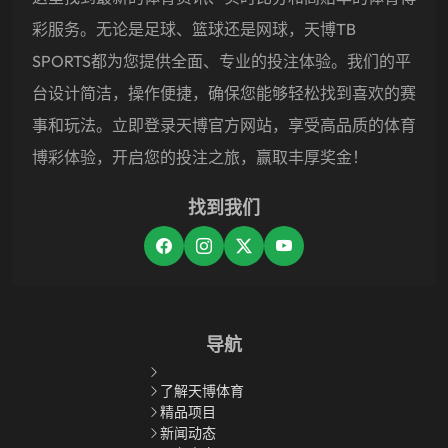
彩服务。无论是足球、篮球还是网球，天博TB
SPORTS都为您提供全面、专业的投注体验。我们的平
台设计简洁，操作便捷，确保您能够轻松找到喜欢的赛
事和玩法。立即登录天博官方网站，享受高品质的体育
博彩体验，开启您的投注之旅，赢取丰厚奖金！
找到我们
导航
了解天博体育
精品项目
新闻动态