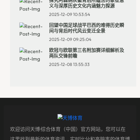
探究阿森纳队徽背后所蕴含的象征意
义与深厚历史文化内涵魅力探源
2025-12-09 10:53:54
回望中国足球战平巴西的难得历史瞬
间与背后时代风云变迁全景
2025-12-09 09:25:04
欧冠与欧联第三名附加赛详细解析及
两队交锋前瞻
2025-12-08 13:55:33
欢迎访问天博·综合体育（中国）官方网站，您可以在
这里找到最新的体育资讯、实时比分和高赔率的体育博