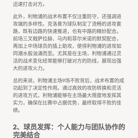
迅速打击对方。
此外，利物浦的战术布置不仅注重防守，还强调进
攻端的多样性。克洛普为球队制定了流畅的进攻套
路，既有边路的快速推进，也有中路的精妙配合。
前场三叉戟萨拉赫、马内和菲尔米诺的默契配合，
再加上中场球员的插上助攻，使得利物浦的进攻如
同潮水般汹涌而至。尤其是在主场，利物浦通过灵
活的战术变化经常能够打破对方的防线，展现出强
大的进攻火力。
总的来说，利物浦主场9场不败背后，战术布置的成
功起到了决定性作用。通过高效的攻防转换和灵活
的进攻方式，利物浦能够在主场最大限度地发挥其
实力，确保在比赛中占据优势，最终取得不败的佳
绩。
2、球员发挥：个人能力与团队协作的
完美结合