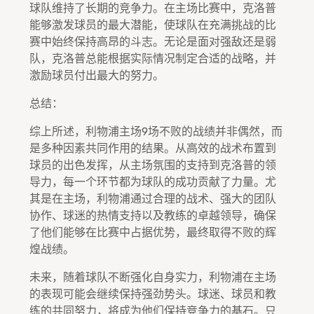
球队维持了长期的竞争力。在主场比赛中，克洛普
能够激发球员的最大潜能，使球队在充满挑战的比
赛中始终保持高昂的斗志。无论是面对强敌还是弱
队，克洛普总能根据实际情况制定合适的战略，并
激励球员付出最大的努力。
总结：
综上所述，利物浦主场9场不败的战绩并非偶然，而
是多种因素共同作用的结果。从高效的战术布置到
球员的出色发挥，从主场氛围的支持到克洛普的领
导力，每一个环节都为球队的成功贡献了力量。尤
其是在主场，利物浦通过合理的战术、强大的团队
协作、球迷的热情支持以及教练的卓越领导，确保
了他们能够在比赛中占据优势，最终取得不败的辉
煌战绩。
未来，随着球队不断强化自身实力，利物浦在主场
的表现可能会继续保持强劲势头。球迷、球员和教
练的共同努力，将成为他们保持竞争力的基石。只