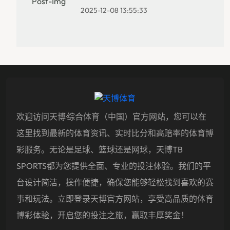
2025-12-08 13:55:33
欢迎访问天博·综合体育（中国）官方网站，您可以在
这里找到最新的体育资讯、实时比分和高赔率的体育博
彩服务。无论是足球、篮球还是网球，天博TB
SPORTS都为您提供全面、专业的投注体验。我们的平
台设计简洁，操作便捷，确保您能够轻松找到喜欢的赛
事和玩法。立即登录天博官方网站，享受高品质的体育
博彩体验，开启您的投注之旅，赢取丰厚奖金！