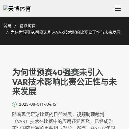
首页
精品项目
为何世预赛40强赛未引入VAR技术影响比赛公正性与未来发展
为何世预赛40强赛未引入
VAR技术影响比赛公正性与未
来发展
2025-08-01 17:04:15
随着现代足球比赛的日益发展，视频助理裁判
（VAR）技术在比赛中的应用逐渐普及，已经成为
不少国际比赛的重要组成部分。然而，在2022年国