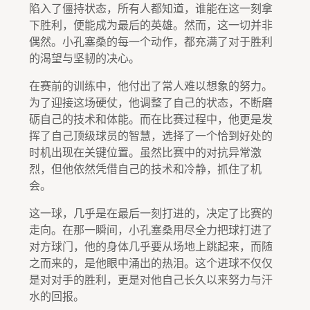
陷入了僵持状态，所有人都知道，谁能在这一刻拿
下胜利，便能成为最后的英雄。然而，这一切并非
偶然。小孔塞桑的每一个动作，都充满了对于胜利
的渴望与坚韧的决心。
在赛前的训练中，他付出了常人难以想象的努力。
为了迎接这场硬仗，他调整了自己的状态，不断磨
砺自己的技术和体能。而在比赛过程中，他更是发
挥了自己顶级球员的智慧，选择了一个恰到好处的
时机出现在关键位置。虽然比赛中的对抗异常激
烈，但他依然凭借自己的技术和冷静，抓住了机
会。
这一球，几乎是在最后一刻打进的，决定了比赛的
走向。在那一瞬间，小孔塞桑用尽全力把球打进了
对方球门，他的身体几乎要从场地上跳起来，而随
之而来的，是他眼中涌出的热泪。这个进球不仅仅
是对对手的胜利，更是对他自己长久以来努力与汗
水的回报。