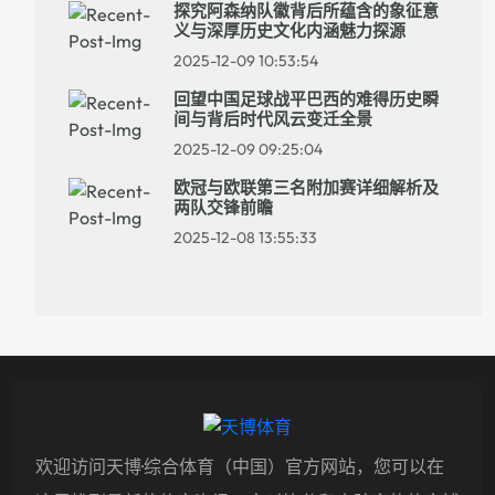
探究阿森纳队徽背后所蕴含的象征意
义与深厚历史文化内涵魅力探源
2025-12-09 10:53:54
回望中国足球战平巴西的难得历史瞬
间与背后时代风云变迁全景
2025-12-09 09:25:04
欧冠与欧联第三名附加赛详细解析及
两队交锋前瞻
2025-12-08 13:55:33
欢迎访问天博·综合体育（中国）官方网站，您可以在