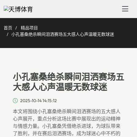
首页
精品项目
小孔塞桑绝杀瞬间泪洒赛场五大感人心声温暖无数球迷
小孔塞桑绝杀瞬间泪洒赛场五
大感人心声温暖无数球迷
2025-10-14 14:15:12
本文将围绕小孔塞桑绝杀瞬间泪洒赛场的五大感人
心声展开，重点分析这场比赛中展现出的运动精神
与情感力量。小孔塞桑凭借绝杀进球，为球队带来
了胜利，并在赛后泪洒赛场，成为球迷心中不朽的