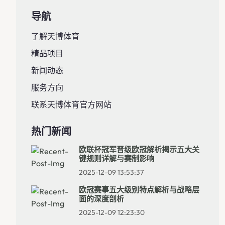
导航
了解天博体育
精品项目
新闻动态
服务方向
联系天博体育官方网站
热门新闻
欧联杯冠军晋级欧冠解析揭示五大关
键规则详解与赛制影响
2025-12-09 13:53:37
欧冠赛事五大级别特点解析与战略层
面的深度剖析
2025-12-09 12:23:30