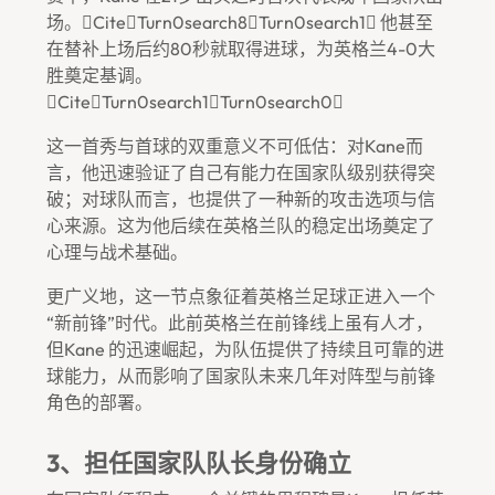
场。citeturn0search8turn0search1 他甚至
在替补上场后约80秒就取得进球，为英格兰4-0大
胜奠定基调。
citeturn0search1turn0search0
这一首秀与首球的双重意义不可低估：对Kane而
言，他迅速验证了自己有能力在国家队级别获得突
破；对球队而言，也提供了一种新的攻击选项与信
心来源。这为他后续在英格兰队的稳定出场奠定了
心理与战术基础。
更广义地，这一节点象征着英格兰足球正进入一个
“新前锋”时代。此前英格兰在前锋线上虽有人才，
但Kane 的迅速崛起，为队伍提供了持续且可靠的进
球能力，从而影响了国家队未来几年对阵型与前锋
角色的部署。
3、担任国家队队长身份确立