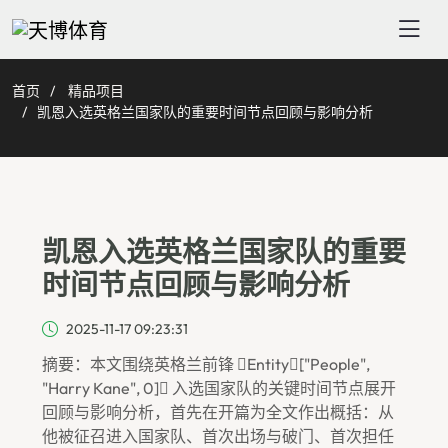
首页
精品项目
凯恩入选英格兰国家队的重要时间节点回顾与影响分析
凯恩入选英格兰国家队的重要
时间节点回顾与影响分析
2025-11-17 09:23:31
摘要：本文围绕英格兰前锋 entity["people",
"Harry Kane", 0] 入选国家队的关键时间节点展开
回顾与影响分析，首先在开篇为全文作出概括：从
他被征召进入国家队、首次出场与破门、首次担任