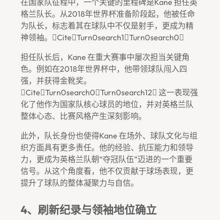
在国家队征程中，一个关键的里程碑是Kane 担任英
格兰队长。从2018年世界杯准备阶段起，他被任命
为队长，标志着其在球队中不仅是射手，更成为精
神领袖。citeturn0search1turn0search0
担任队长后，Kane 在重大赛事中屡次担当关键角
色。例如在2018年世界杯中，他带领球队闯入四
强，并获得金靴奖。
citeturn0search0turn0search12 这一表现强
化了他作为国家队核心球员的地位，并对英格兰队
整体心态、比赛风格产生深刻影响。
此外，队长身份也使得Kane 在场外、球队文化与组
织方面具有更多责任。他的经验、抗压能力和领导
力，更成为英格兰队朝“夺冠队伍”迈进的一个重要
信号。从这个角度看，他不仅贡献于球场表现，更
提升了球队的整体凝聚力与自信。
4、刷新纪录与领袖地位确立