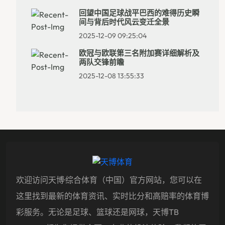
回望中国足球战平巴西的难得历史瞬
间与背后时代风云变迁全景
2025-12-09 09:25:04
欧冠与欧联第三名附加赛详细解析及
两队交锋前瞻
2025-12-08 13:55:33
欢迎访问天博·综合体育（中国）官方网站，您可以在
这里找到最新的体育资讯、实时比分和高赔率的体育博
彩服务。无论是足球、篮球还是网球，天博TB