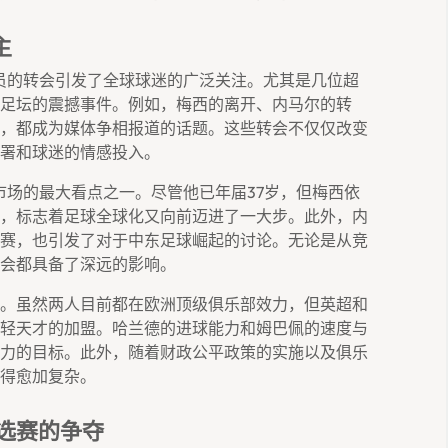
主
球员的转会引发了全球球迷的广泛关注。尤其是几位超
足坛的震撼事件。例如，梅西的离开、内马尔的转
，都成为媒体争相报道的话题。这些转会不仅仅改变
署和球迷的情感投入。
市场的最大看点之一。尽管他已年届37岁，但梅西依
，标志着足球全球化又向前迈进了一大步。此外，内
赛，也引发了对于中东足球崛起的讨论。无论是从竞
会都具备了深远的影响。
。虽然两人目前都在欧洲顶级俱乐部效力，但英超和
轻天才的加盟。哈兰德的进球能力和姆巴佩的速度与
力的目标。此外，随着财政公平政策的实施以及俱乐
得愈加复杂。
选赛的争夺