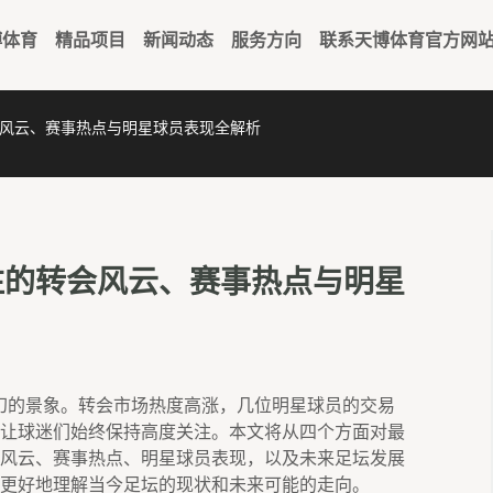
博体育
精品项目
新闻动态
服务方向
联系天博体育官方网
风云、赛事热点与明星球员表现全解析
注的转会风云、赛事热点与明星
变幻的景象。转会市场热度高涨，几位明星球员的交易
让球迷们始终保持高度关注。本文将从四个方面对最
风云、赛事热点、明星球员表现，以及未来足坛发展
更好地理解当今足坛的现状和未来可能的走向。