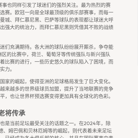
的赛事也同样引发了球迷们的强烈关注。最为热烈的赛
选赛。欧冠一向是全球最顶级的俱乐部赛事，而每一
曼城、拜仁慕尼黑、巴萨等球队的表现都让球迷大呼
出强大的统治力，而拜仁慕尼黑则凭借其不败的战绩
迷们充满期待。各大洲的球队纷纷展开厮杀，争夺能
欧洲区的比赛中，荷兰、葡萄牙等传统强队与新兴强队
着比赛的进行，一些历史悠久的球队陷入了困境，而
实力。
国家的崛起，使得亚洲的足球格局发生了巨大变化。
越来越多的世界级球员加盟，提升了当地联赛的竞争
平，也让世界杯预选赛变得更加具有全球化的色彩。
老将传承
也是当前足坛最受关注的话题之一。在2024年，除
德、姆巴佩和贝林厄姆等的崛起，则代表着未来足坛